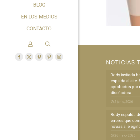
BLOG
EN LOS MEDIOS
CONTACTO
NOTICIAS 
Body invitada b
espalda al aire: 
aprobados por 
diseñadora
2 junio, 2026
Body espalda de
errores que com
novias al elegirl
26 mayo, 2026