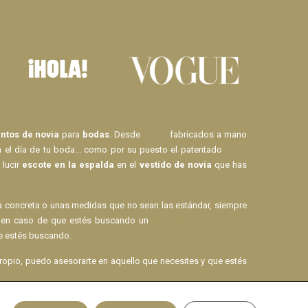
tos de novia
para
bodas
. Desde
Velos
fabricados a mano
n el día de tu boda... como por su puesto el patentado
Body
 lucir
escote en la espalda
en el
vestido de novia
que has
la concreta o unas medidas que no sean las estándar, siempre
mo en caso de que estés buscando un
pasador para el pelo
 estés buscando.
opio, puedo asesorarte en aquello que necesites y que estés