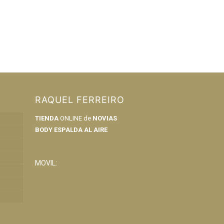
RAQUEL FERREIRO
TIENDA
ONLINE de
NOVIAS
BODY ESPALDA AL AIRE
info@raquelferreiro.es
MOVIL:
690 160 421
Condiciones Generales de Venta
Política de Privacidad y Cookies