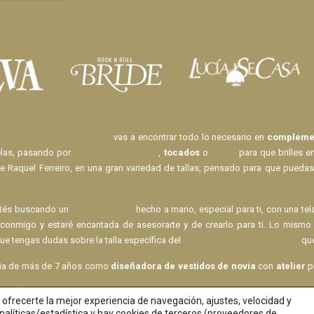
ovias de Raquel Ferreiro
vas a encontrar todo lo necesario en
complemen
elas, pasando por
pasadores de pelo
,
tocados
o
lazos
para que brilles e
e Raquel Ferreiro, en una gran variedad de tallas, pensado para que puedas
stés buscando un
Velo de Novia
hecho a mano, especial para ti, con una te
 conmigo y estaré encantada de asesorarte y de crearlo para ti. Lo mis
ue tengas dudas sobre la talla específica del
Body espalda descubierta
que
cia de más de 7 años como
diseñadora de vestidos de novia
con
atelier
pr
tame
.
ofrecerte la mejor experiencia de navegación, ajustes, velocidad y
alíticas/estadística y hay cookies de terceros (proveedores de