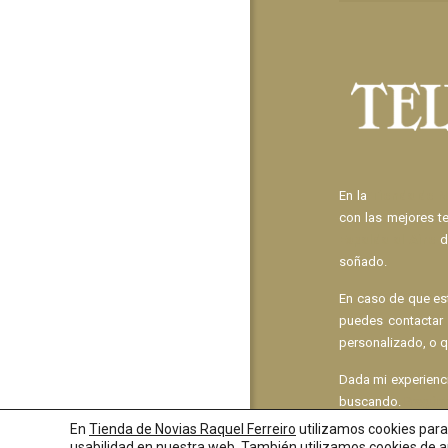
En la
Tienda de N
con las mejores t
Espalda al Aire
d
soñado.
En caso de que e
puedes contactar
personalizado, o q
Dada mi experien
buscando.
Pregún
En
Tienda de Novias Raquel Ferreiro
utilizamos cookies para 
usabilidad en nuestra web. También utilizamos cookies de an