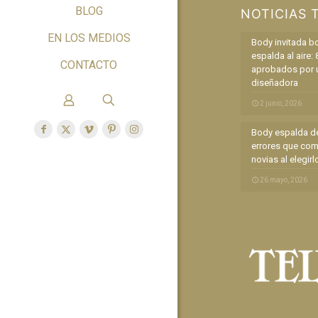
BLOG
NOTICIAS 
EN LOS MEDIOS
Body invitada b
espalda al aire: 
CONTACTO
aprobados por 
diseñadora
2 junio, 2026
Body espalda de
errores que com
novias al elegirl
26 mayo, 2026