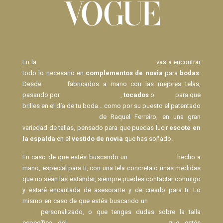
En la
Tienda de Novias de Raquel Ferreiro
vas a encontrar
todo lo necesario en
complementos de novia
para
bodas
.
Desde
Velos
fabricados a mano con las mejores telas,
pasando por
pasadores de pelo
,
tocados
o
lazos
para que
brilles en el día de tu boda... como por su puesto el patentado
Body Espalda al Aire
de Raquel Ferreiro, en una gran
variedad de tallas, pensado para que puedas lucir
escote en
la espalda
en el
vestido de novia
que has soñado.
En caso de que estés buscando un
Velo de Novia
hecho a
mano, especial para ti, con una tela concreta o unas medidas
que no sean las estándar, siempre puedes contactar conmigo
y estaré encantada de asesorarte y de crearlo para ti. Lo
mismo en caso de que estés buscando un
pasador para el
pelo
personalizado, o que tengas dudas sobre la talla
específica del
Body espalda descubierta
que estés