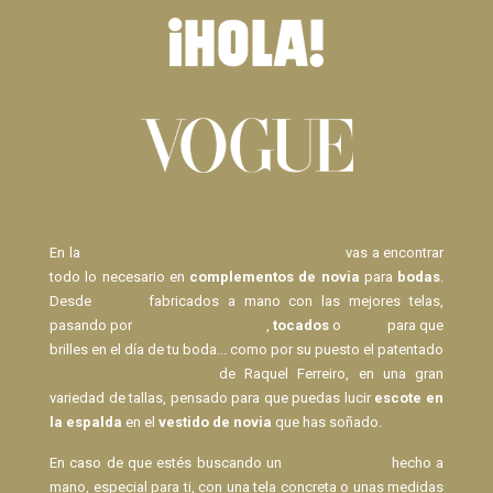
En la
Tienda de Novias de Raquel Ferreiro
vas a encontrar
todo lo necesario en
complementos de novia
para
bodas
.
Desde
Velos
fabricados a mano con las mejores telas,
pasando por
pasadores de pelo
,
tocados
o
lazos
para que
brilles en el día de tu boda... como por su puesto el patentado
Body Espalda al Aire
de Raquel Ferreiro, en una gran
variedad de tallas, pensado para que puedas lucir
escote en
la espalda
en el
vestido de novia
que has soñado.
En caso de que estés buscando un
Velo de Novia
hecho a
mano, especial para ti, con una tela concreta o unas medidas