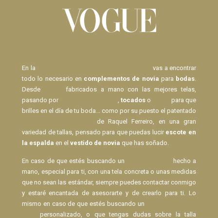
En la
Tienda de Novias de Raquel Ferreiro
vas a encontrar
todo lo necesario en
complementos de novia
para
bodas
.
Desde
Velos
fabricados a mano con las mejores telas,
pasando por
pasadores de pelo
,
tocados
o
lazos
para que
brilles en el día de tu boda... como por su puesto el patentado
Body Espalda al Aire
de Raquel Ferreiro, en una gran
variedad de tallas, pensado para que puedas lucir
escote en
la espalda
en el
vestido de novia
que has soñado.
En caso de que estés buscando un
Velo de Novia
hecho a
mano, especial para ti, con una tela concreta o unas medidas
que no sean las estándar, siempre puedes contactar conmigo
y estaré encantada de asesorarte y de crearlo para ti. Lo
mismo en caso de que estés buscando un
pasador para el
pelo
personalizado, o que tengas dudas sobre la talla