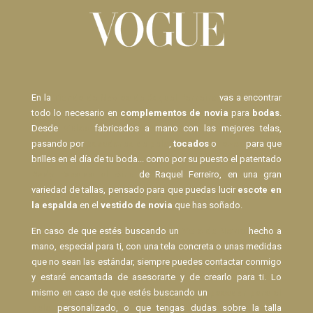
En la
Tienda de Novias de Raquel Ferreiro
vas a encontrar
todo lo necesario en
complementos de novia
para
bodas
.
Desde
Velos
fabricados a mano con las mejores telas,
pasando por
pasadores de pelo
,
tocados
o
lazos
para que
brilles en el día de tu boda... como por su puesto el patentado
Body Espalda al Aire
de Raquel Ferreiro, en una gran
variedad de tallas, pensado para que puedas lucir
escote en
la espalda
en el
vestido de novia
que has soñado.
En caso de que estés buscando un
Velo de Novia
hecho a
mano, especial para ti, con una tela concreta o unas medidas
que no sean las estándar, siempre puedes contactar conmigo
y estaré encantada de asesorarte y de crearlo para ti. Lo
mismo en caso de que estés buscando un
pasador para el
pelo
personalizado, o que tengas dudas sobre la talla