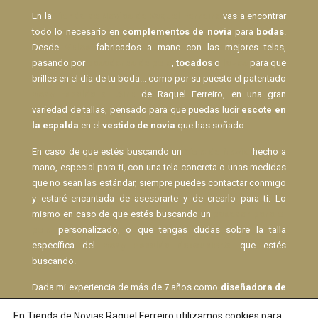
En la
Tienda de Novias de Raquel Ferreiro
vas a encontrar
todo lo necesario en
complementos de novia
para
bodas
.
Desde
Velos
fabricados a mano con las mejores telas,
pasando por
pasadores de pelo
,
tocados
o
lazos
para que
brilles en el día de tu boda... como por su puesto el patentado
Body Espalda al Aire
de Raquel Ferreiro, en una gran
variedad de tallas, pensado para que puedas lucir
escote en
la espalda
en el
vestido de novia
que has soñado.
En caso de que estés buscando un
Velo de Novia
hecho a
mano, especial para ti, con una tela concreta o unas medidas
que no sean las estándar, siempre puedes contactar conmigo
y estaré encantada de asesorarte y de crearlo para ti. Lo
mismo en caso de que estés buscando un
pasador para el
pelo
personalizado, o que tengas dudas sobre la talla
específica del
Body espalda descubierta
que estés
buscando.
Dada mi experiencia de más de 7 años como
diseñadora de
vestidos de novia
con
atelier
propio, puedo asesorarte en
En
Tienda de Novias Raquel Ferreiro
utilizamos cookies para