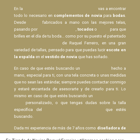
En la
Tienda de Novias de Raquel Ferreiro
vas a encontrar
todo lo necesario en
complementos de novia
para
bodas
.
Desde
Velos
fabricados a mano con las mejores telas,
pasando por
pasadores de pelo
,
tocados
o
lazos
para que
brilles en el día de tu boda... como por su puesto el patentado
Body Espalda al Aire
de Raquel Ferreiro, en una gran
variedad de tallas, pensado para que puedas lucir
escote en
la espalda
en el
vestido de novia
que has soñado.
En caso de que estés buscando un
Velo de Novia
hecho a
mano, especial para ti, con una tela concreta o unas medidas
que no sean las estándar, siempre puedes contactar conmigo
y estaré encantada de asesorarte y de crearlo para ti. Lo
mismo en caso de que estés buscando un
pasador para el
pelo
personalizado, o que tengas dudas sobre la talla
específica del
Body espalda descubierta
que estés
buscando.
Dada mi experiencia de más de 7 años como
diseñadora de
vestidos de novia
con
atelier
propio, puedo asesorarte en