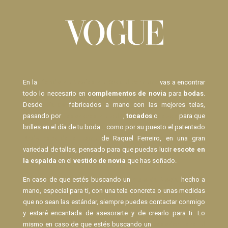
En la
Tienda de Novias de Raquel Ferreiro
vas a encontrar
todo lo necesario en
complementos de novia
para
bodas
.
Desde
Velos
fabricados a mano con las mejores telas,
pasando por
pasadores de pelo
,
tocados
o
lazos
para que
brilles en el día de tu boda... como por su puesto el patentado
Body Espalda al Aire
de Raquel Ferreiro, en una gran
variedad de tallas, pensado para que puedas lucir
escote en
la espalda
en el
vestido de novia
que has soñado.
En caso de que estés buscando un
Velo de Novia
hecho a
mano, especial para ti, con una tela concreta o unas medidas
que no sean las estándar, siempre puedes contactar conmigo
y estaré encantada de asesorarte y de crearlo para ti. Lo
mismo en caso de que estés buscando un
pasador para el