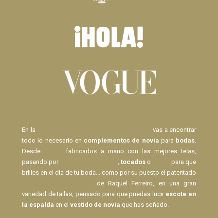
En la
Tienda de Novias de Raquel Ferreiro
vas a encontrar
todo lo necesario en
complementos de novia
para
bodas
.
Desde
Velos
fabricados a mano con las mejores telas,
pasando por
pasadores de pelo
,
tocados
o
lazos
para que
brilles en el día de tu boda... como por su puesto el patentado
Body Espalda al Aire
de Raquel Ferreiro, en una gran
variedad de tallas, pensado para que puedas lucir
escote en
la espalda
en el
vestido de novia
que has soñado.