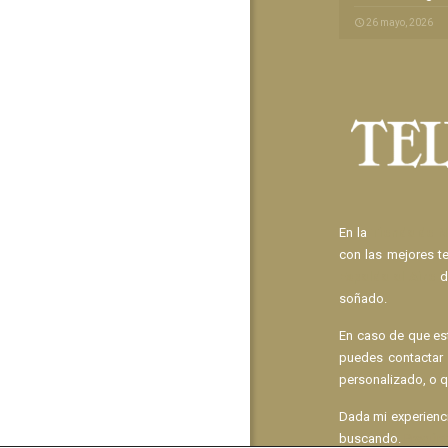
26 mayo, 2026
En la
Tienda de N
con las mejores t
Espalda al Aire
d
soñado.
En caso de que e
puedes contactar
personalizado, o q
Dada mi experien
buscando.
Pregún