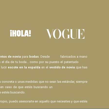
tos de novia
para
bodas
. Desde
Velos
fabricados a mano
n el día de tu boda... como por su puesto el patentado
Body
 lucir
escote en la espalda
en el
vestido de novia
que has
la concreta o unas medidas que no sean las estándar, siempre
mo en caso de que estés buscando un
pasador para el pelo
 estés buscando.
opio, puedo asesorarte en aquello que necesites y que estés