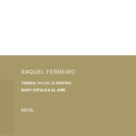
RAQUEL FERREIRO
TIENDA
ONLINE de
NOVIAS
BODY ESPALDA AL AIRE
info@raquelferreiro.es
MOVIL:
690 160 421
Condiciones Generales de Venta
Política de Privacidad y Cookies