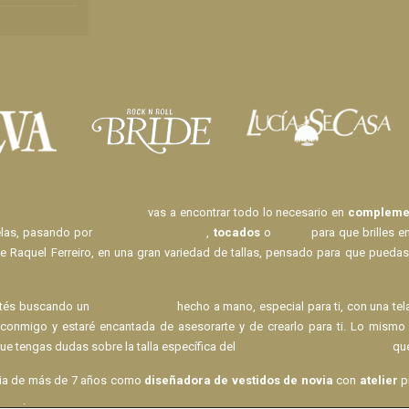
ovias de Raquel Ferreiro
vas a encontrar todo lo necesario en
complemen
elas, pasando por
pasadores de pelo
,
tocados
o
lazos
para que brilles e
e Raquel Ferreiro, en una gran variedad de tallas, pensado para que puedas
stés buscando un
Velo de Novia
hecho a mano, especial para ti, con una te
 conmigo y estaré encantada de asesorarte y de crearlo para ti. Lo mis
ue tengas dudas sobre la talla específica del
Body espalda descubierta
que
cia de más de 7 años como
diseñadora de vestidos de novia
con
atelier
pr
tame
.