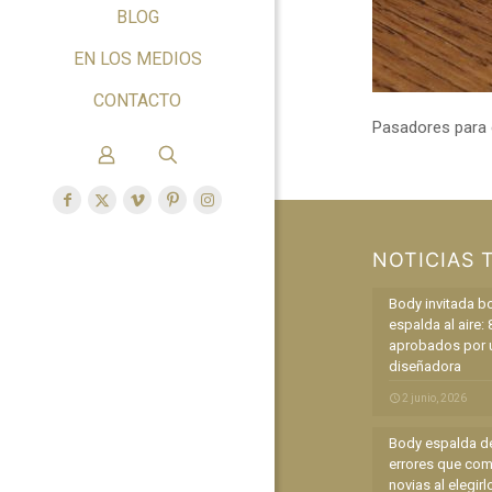
BLOG
EN LOS MEDIOS
CONTACTO
Pasadores para 
NOTICIAS 
Body invitada b
espalda al aire: 
aprobados por 
diseñadora
2 junio, 2026
Body espalda de
errores que com
novias al elegirl