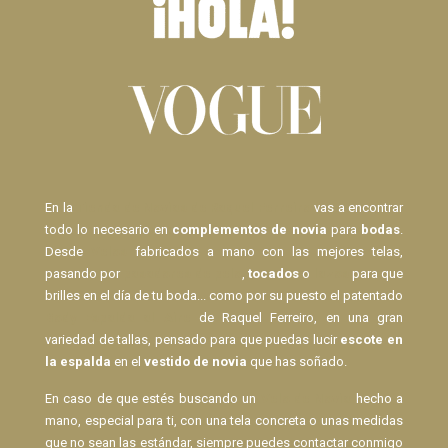
En la
Tienda de Novias de Raquel Ferreiro
vas a encontrar
todo lo necesario en
complementos de novia
para
bodas
.
Desde
Velos
fabricados a mano con las mejores telas,
pasando por
pasadores de pelo
,
tocados
o
lazos
para que
brilles en el día de tu boda... como por su puesto el patentado
Body Espalda al Aire
de Raquel Ferreiro, en una gran
variedad de tallas, pensado para que puedas lucir
escote en
la espalda
en el
vestido de novia
que has soñado.
En caso de que estés buscando un
Velo de Novia
hecho a
mano, especial para ti, con una tela concreta o unas medidas
que no sean las estándar, siempre puedes contactar conmigo