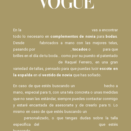
En la
Tienda de Novias de Raquel Ferreiro
vas a encontrar
todo lo necesario en
complementos de novia
para
bodas
.
Desde
Velos
fabricados a mano con las mejores telas,
pasando por
pasadores de pelo
,
tocados
o
lazos
para que
brilles en el día de tu boda... como por su puesto el patentado
Body Espalda al Aire
de Raquel Ferreiro, en una gran
variedad de tallas, pensado para que puedas lucir
escote en
la espalda
en el
vestido de novia
que has soñado.
En caso de que estés buscando un
Velo de Novia
hecho a
mano, especial para ti, con una tela concreta o unas medidas
que no sean las estándar, siempre puedes contactar conmigo
y estaré encantada de asesorarte y de crearlo para ti. Lo
mismo en caso de que estés buscando un
pasador para el
pelo
personalizado, o que tengas dudas sobre la talla
específica del
Body espalda descubierta
que estés
buscando.