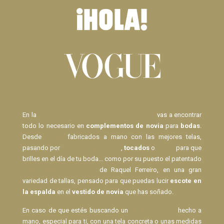
En la
Tienda de Novias de Raquel Ferreiro
vas a encontrar
todo lo necesario en
complementos de novia
para
bodas
.
Desde
Velos
fabricados a mano con las mejores telas,
pasando por
pasadores de pelo
,
tocados
o
lazos
para que
brilles en el día de tu boda... como por su puesto el patentado
Body Espalda al Aire
de Raquel Ferreiro, en una gran
variedad de tallas, pensado para que puedas lucir
escote en
la espalda
en el
vestido de novia
que has soñado.
En caso de que estés buscando un
Velo de Novia
hecho a
mano, especial para ti, con una tela concreta o unas medidas