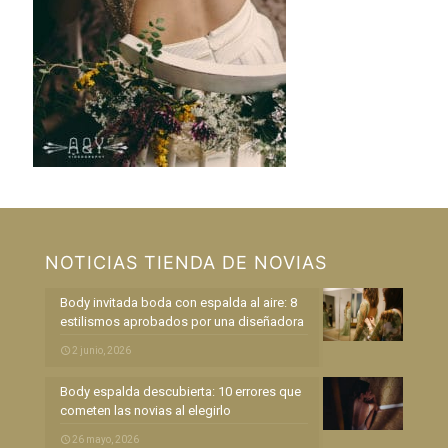
NOTICIAS TIENDA DE NOVIAS
Body invitada boda con espalda al aire: 8
estilismos aprobados por una diseñadora
2 junio, 2026
Body espalda descubierta: 10 errores que
cometen las novias al elegirlo
26 mayo, 2026