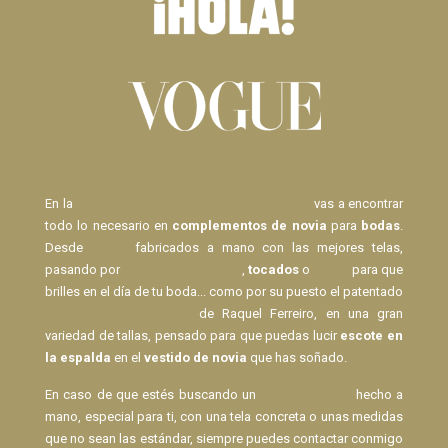
En la
Tienda de Novias de Raquel Ferreiro
vas a encontrar
todo lo necesario en
complementos de novia
para
bodas
.
Desde
Velos
fabricados a mano con las mejores telas,
pasando por
pasadores de pelo
,
tocados
o
lazos
para que
brilles en el día de tu boda... como por su puesto el patentado
Body Espalda al Aire
de Raquel Ferreiro, en una gran
variedad de tallas, pensado para que puedas lucir
escote en
la espalda
en el
vestido de novia
que has soñado.
En caso de que estés buscando un
Velo de Novia
hecho a
mano, especial para ti, con una tela concreta o unas medidas
que no sean las estándar, siempre puedes contactar conmigo