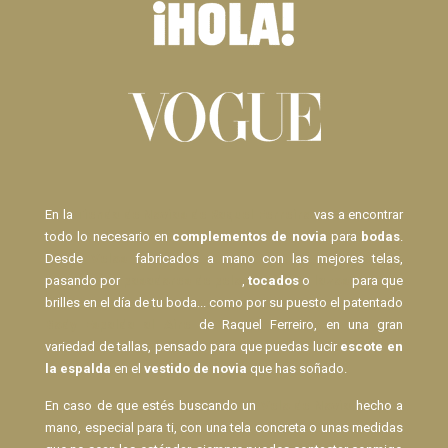
En la
Tienda de Novias de Raquel Ferreiro
vas a encontrar
todo lo necesario en
complementos de novia
para
bodas
.
Desde
Velos
fabricados a mano con las mejores telas,
pasando por
pasadores de pelo
,
tocados
o
lazos
para que
brilles en el día de tu boda... como por su puesto el patentado
Body Espalda al Aire
de Raquel Ferreiro, en una gran
variedad de tallas, pensado para que puedas lucir
escote en
la espalda
en el
vestido de novia
que has soñado.
En caso de que estés buscando un
Velo de Novia
hecho a
mano, especial para ti, con una tela concreta o unas medidas