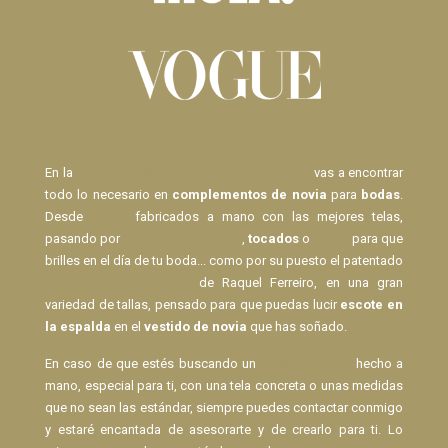
En la
Tienda de Novias de Raquel Ferreiro
vas a encontrar
todo lo necesario en
complementos de novia
para
bodas
.
Desde
Velos
fabricados a mano con las mejores telas,
pasando por
pasadores de pelo
,
tocados
o
lazos
para que
brilles en el día de tu boda... como por su puesto el patentado
Body Espalda al Aire
de Raquel Ferreiro, en una gran
variedad de tallas, pensado para que puedas lucir
escote en
la espalda
en el
vestido de novia
que has soñado.
En caso de que estés buscando un
Velo de Novia
hecho a
mano, especial para ti, con una tela concreta o unas medidas
que no sean las estándar, siempre puedes contactar conmigo
y estaré encantada de asesorarte y de crearlo para ti. Lo