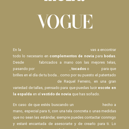
En la
Tienda de Novias de Raquel Ferreiro
vas a encontrar
todo lo necesario en
complementos de novia
para
bodas
.
Desde
Velos
fabricados a mano con las mejores telas,
pasando por
pasadores de pelo
,
tocados
o
lazos
para que
brilles en el día de tu boda... como por su puesto el patentado
Body Espalda al Aire
de Raquel Ferreiro, en una gran
variedad de tallas, pensado para que puedas lucir
escote en
la espalda
en el
vestido de novia
que has soñado.
En caso de que estés buscando un
Velo de Novia
hecho a
mano, especial para ti, con una tela concreta o unas medidas
que no sean las estándar, siempre puedes contactar conmigo
y estaré encantada de asesorarte y de crearlo para ti. Lo