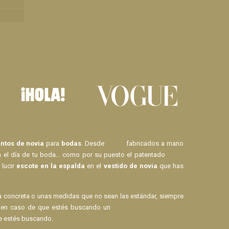
Condiciones Generales de Venta
Política de Privacidad y Cookies
tos de novia
para
bodas
. Desde
Velos
fabricados a mano
n el día de tu boda... como por su puesto el patentado
Body
 lucir
escote en la espalda
en el
vestido de novia
que has
la concreta o unas medidas que no sean las estándar, siempre
mo en caso de que estés buscando un
pasador para el pelo
 estés buscando.