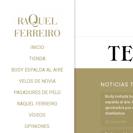
INICIO
TIENDA
BODY ESPALDA AL AIRE
VELOS DE NOVIA
NOTICIAS 
PASADORES DE PELO
Body invitada b
espalda al aire: 
RAQUEL FERREIRO
aprobados por 
diseñadora
VÍDEOS
2 junio, 2026
OPINIONES