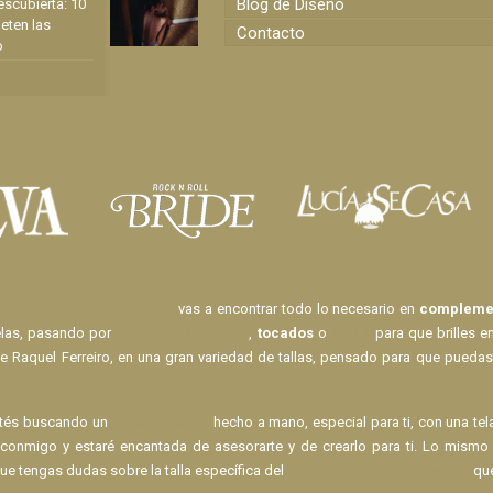
Blog de Diseño
scubierta: 10
eten las
Contacto
o
ovias de Raquel Ferreiro
vas a encontrar todo lo necesario en
complemen
elas, pasando por
pasadores de pelo
,
tocados
o
lazos
para que brilles e
e Raquel Ferreiro, en una gran variedad de tallas, pensado para que puedas
stés buscando un
Velo de Novia
hecho a mano, especial para ti, con una te
 conmigo y estaré encantada de asesorarte y de crearlo para ti. Lo mis
ue tengas dudas sobre la talla específica del
Body espalda descubierta
que