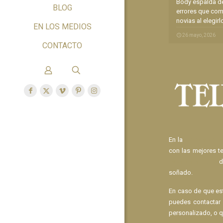
Body espalda de
BLOG
errores que com
novias al elegirl
EN LOS MEDIOS
26 mayo, 2026
CONTACTO
En la
Tienda de N
con las mejores t
Espalda al Aire
d
soñado.
En caso de que e
puedes contactar
personalizado, o q