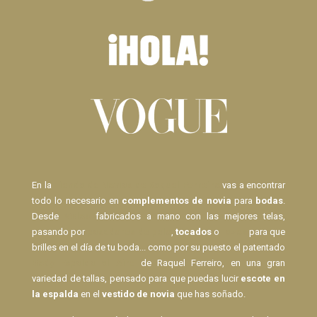
En la
Tienda de Novias de Raquel Ferreiro
vas a encontrar
todo lo necesario en
complementos de novia
para
bodas
.
Desde
Velos
fabricados a mano con las mejores telas,
pasando por
pasadores de pelo
,
tocados
o
lazos
para que
brilles en el día de tu boda... como por su puesto el patentado
Body Espalda al Aire
de Raquel Ferreiro, en una gran
variedad de tallas, pensado para que puedas lucir
escote en
la espalda
en el
vestido de novia
que has soñado.