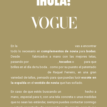
En la
Tienda de Novias de Raquel Ferreiro
vas a encontrar
todo lo necesario en
complementos de novia
para
bodas
.
Desde
Velos
fabricados a mano con las mejores telas,
pasando por
pasadores de pelo
,
tocados
o
lazos
para que
brilles en el día de tu boda... como por su puesto el patentado
Body Espalda al Aire
de Raquel Ferreiro, en una gran
variedad de tallas, pensado para que puedas lucir
escote en
la espalda
en el
vestido de novia
que has soñado.
En caso de que estés buscando un
Velo de Novia
hecho a
mano, especial para ti, con una tela concreta o unas medidas
que no sean las estándar, siempre puedes contactar conmigo