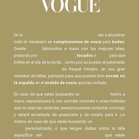
En la
Tienda de Novias de Raquel Ferreiro
vas a encontrar
todo lo necesario en
complementos de novia
para
bodas
.
Desde
Velos
fabricados a mano con las mejores telas,
pasando por
pasadores de pelo
,
tocados
o
lazos
para que
brilles en el día de tu boda... como por su puesto el patentado
Body Espalda al Aire
de Raquel Ferreiro, en una gran
variedad de tallas, pensado para que puedas lucir
escote en
la espalda
en el
vestido de novia
que has soñado.
En caso de que estés buscando un
Velo de Novia
hecho a
mano, especial para ti, con una tela concreta o unas medidas
que no sean las estándar, siempre puedes contactar conmigo
y estaré encantada de asesorarte y de crearlo para ti. Lo
mismo en caso de que estés buscando un
pasador para el
pelo
personalizado, o que tengas dudas sobre la talla
específica del
Body espalda descubierta
que estés