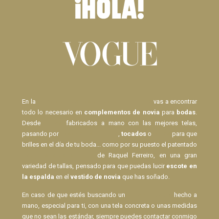
En la
Tienda de Novias de Raquel Ferreiro
vas a encontrar
todo lo necesario en
complementos de novia
para
bodas
.
Desde
Velos
fabricados a mano con las mejores telas,
pasando por
pasadores de pelo
,
tocados
o
lazos
para que
brilles en el día de tu boda... como por su puesto el patentado
Body Espalda al Aire
de Raquel Ferreiro, en una gran
variedad de tallas, pensado para que puedas lucir
escote en
la espalda
en el
vestido de novia
que has soñado.
En caso de que estés buscando un
Velo de Novia
hecho a
mano, especial para ti, con una tela concreta o unas medidas
que no sean las estándar, siempre puedes contactar conmigo