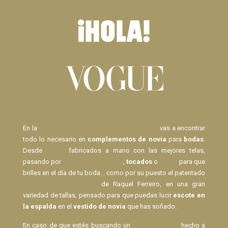
En la
Tienda de Novias de Raquel Ferreiro
vas a encontrar
todo lo necesario en
complementos de novia
para
bodas
.
Desde
Velos
fabricados a mano con las mejores telas,
pasando por
pasadores de pelo
,
tocados
o
lazos
para que
brilles en el día de tu boda... como por su puesto el patentado
Body Espalda al Aire
de Raquel Ferreiro, en una gran
variedad de tallas, pensado para que puedas lucir
escote en
la espalda
en el
vestido de novia
que has soñado.
En caso de que estés buscando un
Velo de Novia
hecho a