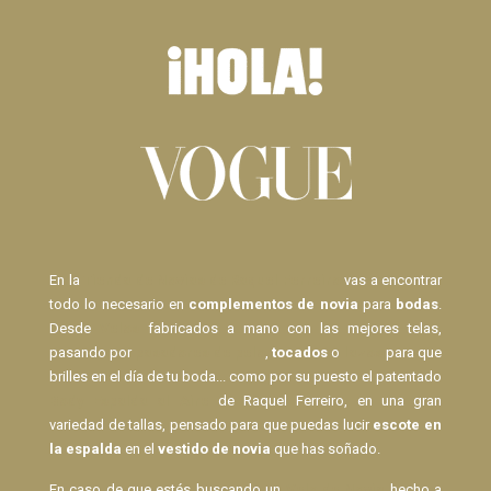
En la
Tienda de Novias de Raquel Ferreiro
vas a encontrar
todo lo necesario en
complementos de novia
para
bodas
.
Desde
Velos
fabricados a mano con las mejores telas,
pasando por
pasadores de pelo
,
tocados
o
lazos
para que
brilles en el día de tu boda... como por su puesto el patentado
Body Espalda al Aire
de Raquel Ferreiro, en una gran
variedad de tallas, pensado para que puedas lucir
escote en
la espalda
en el
vestido de novia
que has soñado.
En caso de que estés buscando un
Velo de Novia
hecho a