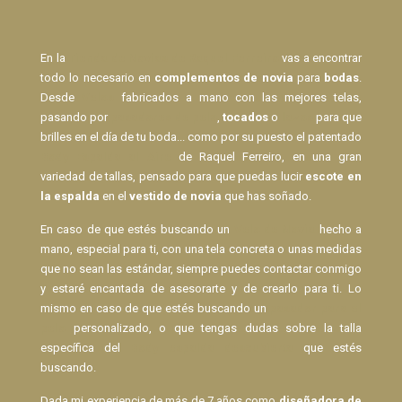
En la
Tienda de Novias de Raquel Ferreiro
vas a encontrar
todo lo necesario en
complementos de novia
para
bodas
.
Desde
Velos
fabricados a mano con las mejores telas,
pasando por
pasadores de pelo
,
tocados
o
lazos
para que
brilles en el día de tu boda... como por su puesto el patentado
Body Espalda al Aire
de Raquel Ferreiro, en una gran
variedad de tallas, pensado para que puedas lucir
escote en
la espalda
en el
vestido de novia
que has soñado.
En caso de que estés buscando un
Velo de Novia
hecho a
mano, especial para ti, con una tela concreta o unas medidas
que no sean las estándar, siempre puedes contactar conmigo
y estaré encantada de asesorarte y de crearlo para ti. Lo
mismo en caso de que estés buscando un
pasador para el
pelo
personalizado, o que tengas dudas sobre la talla
específica del
Body espalda descubierta
que estés
buscando.
Dada mi experiencia de más de 7 años como
diseñadora de