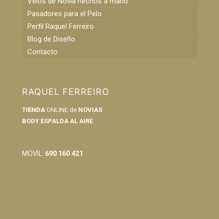
Velos de Novia hechos a mano
Pasadores para el Pelo
Perfil Raquel Ferreiro
Blog de Diseño
Contacto
RAQUEL FERREIRO
TIENDA
ONLINE de
NOVIAS
BODY ESPALDA AL AIRE
info@raquelferreiro.es
MOVIL:
690 160 421
Condiciones Generales de Venta
Política de Privacidad y Cookies