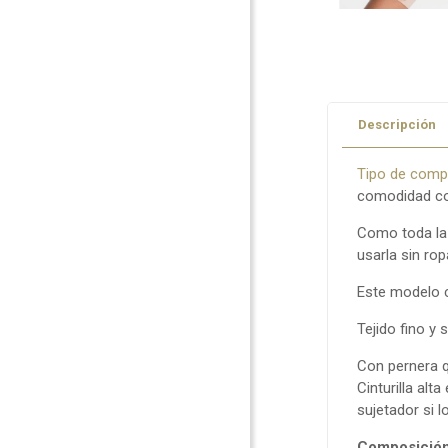
Descripción
Tipo de compr
comodidad con
Como toda la 
usarla sin ropa
Este modelo c
Tejido fino y
Con pernera q
Cinturilla al
sujetador si l
Composición