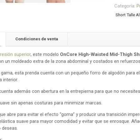
Mid-
Categoría:
P
Thigh
Short Talle A
Short
1915
cantidad
Condiciones de venta
esión superior
, este modelo
OnCore High-Waisted Mid-Thigh Sh
 un moldeado extra de la zona abdominal y costados en refuerzos 
gama, esta prenda cuenta con un pequeño forro de algodón para el
 interior.
uenta además con abertura en la entrepierna para que no necesites 
 suave sin apenas costuras para minimizar marcas.
ue abre para evitar el efecto “goma” y producir una transición imperc
ta elástica suave para mayor comodidad y evitar que se enrosque. Añad
o deseas.
: