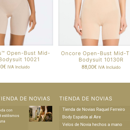
s™ Open-Bust Mid-
Oncore Open-Bust Mid-T
Bodysuit 10021
Bodysuit 10130R
00
€
88,00
€
IVA Incluido
IVA Incluido
TIENDA DE NOVIAS
TIENDA DE NOVIAS
Tienda de Novias Raquel Ferreiro
oda con
8 estilismos
Body Espalda al Aire
una
Velos de Novia hechos a mano