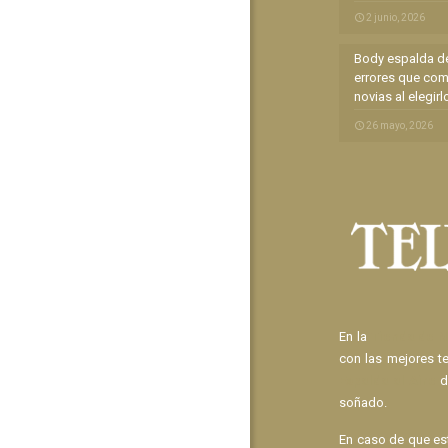
2 junio, 2026
Body espalda de
errores que com
novias al elegirl
26 mayo, 2026
En la
Tienda de N
con las mejores t
Espalda al Aire
d
soñado.
En caso de que e