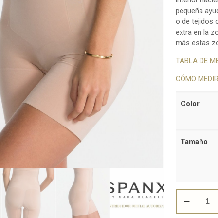
interior haci
pequeña ayud
o de tejidos 
extra en la 
más estas zo
TABLA DE M
CÓMO MEDI
Color
Tamaño
OnCore
High-
Waisted