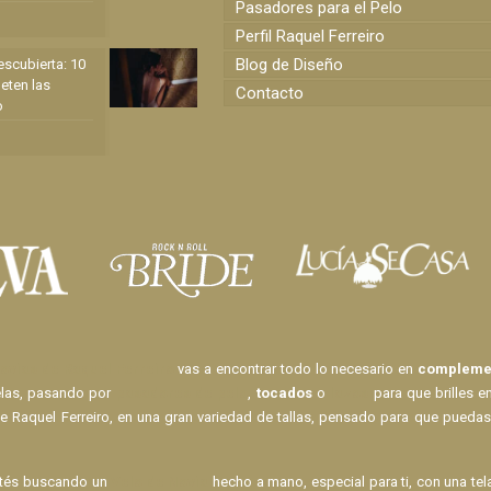
Pasadores para el Pelo
Perfil Raquel Ferreiro
Blog de Diseño
scubierta: 10
eten las
Contacto
o
ovias de Raquel Ferreiro
vas a encontrar todo lo necesario en
complemen
elas, pasando por
pasadores de pelo
,
tocados
o
lazos
para que brilles e
e Raquel Ferreiro, en una gran variedad de tallas, pensado para que puedas
stés buscando un
Velo de Novia
hecho a mano, especial para ti, con una te