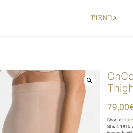
TIENDA
OnCo
Thigh
79,00
Short de
tall
Short 1915
q