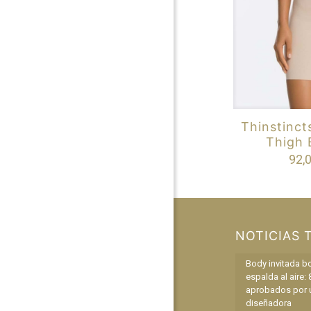
Thinstinct
Thigh 
92,
NOTICIAS 
Body invitada b
espalda al aire: 
aprobados por 
diseñadora