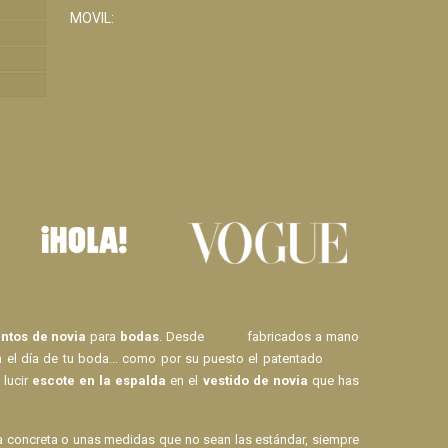
MOVIL:
690 160 421
Condiciones Generales de Venta
Política de Privacidad y Cookies
tos de novia
para
bodas
. Desde
Velos
fabricados a mano
n el día de tu boda... como por su puesto el patentado
Body
 lucir
escote en la espalda
en el
vestido de novia
que has
la concreta o unas medidas que no sean las estándar, siempre