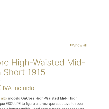
Show all
re High-Waisted Mid-
 Short 1915
€
IVA Incluido
e alto
modelo
OnCore High-Waisted Mid-Thigh
ue ESCULPE tu figura a la vez que sustituye tu ropa