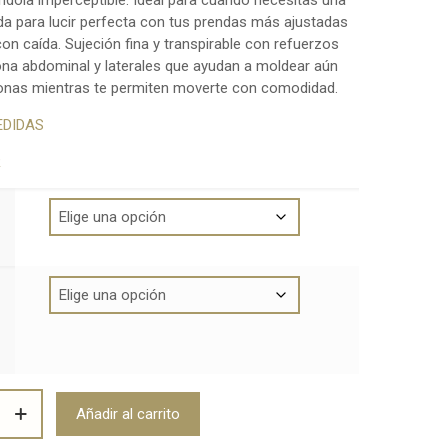
éndola imperceptible. Ideal para cuando necesitas una
a para lucir perfecta con tus prendas más ajustadas
con caída. Sujeción fina y transpirable con refuerzos
zona abdominal y laterales que ayudan a moldear aún
nas mientras te permiten moverte con comodidad.
EDIDAS
R
Añadir al carrito