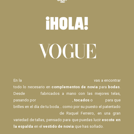
En la
Tienda de Novias de Raquel Ferreiro
vas a encontrar
todo lo necesario en
complementos de novia
para
bodas
.
Desde
Velos
fabricados a mano con las mejores telas,
pasando por
pasadores de pelo
,
tocados
o
lazos
para que
brilles en el día de tu boda... como por su puesto el patentado
Body Espalda al Aire
de Raquel Ferreiro, en una gran
variedad de tallas, pensado para que puedas lucir
escote en
la espalda
en el
vestido de novia
que has soñado.