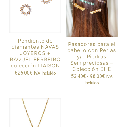
Pendiente de
Pasadores para el
diamantes NAVAS
cabello con Perlas
JOYEROS +
y/o Piedras
RAQUEL FERREIRO
Semipreciosas –
colección LIAISON
Colección SHE
626,00
€
IVA Incluido
Rango
53,40
€
-
98,00
€
IVA
de
Incluido
precios:
desde
53,40€
hasta
98,00€