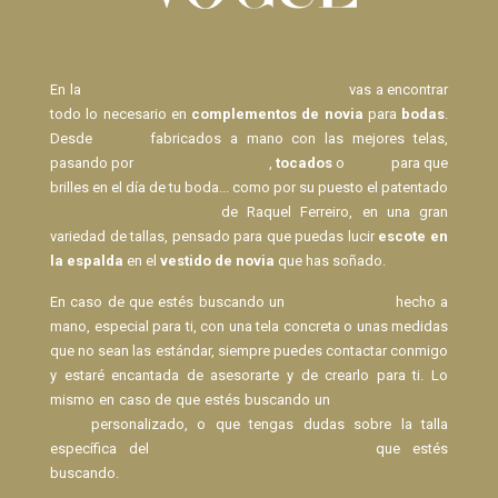
En la
Tienda de Novias de Raquel Ferreiro
vas a encontrar
todo lo necesario en
complementos de novia
para
bodas
.
Desde
Velos
fabricados a mano con las mejores telas,
pasando por
pasadores de pelo
,
tocados
o
lazos
para que
brilles en el día de tu boda... como por su puesto el patentado
Body Espalda al Aire
de Raquel Ferreiro, en una gran
variedad de tallas, pensado para que puedas lucir
escote en
la espalda
en el
vestido de novia
que has soñado.
En caso de que estés buscando un
Velo de Novia
hecho a
mano, especial para ti, con una tela concreta o unas medidas
que no sean las estándar, siempre puedes contactar conmigo
y estaré encantada de asesorarte y de crearlo para ti. Lo
mismo en caso de que estés buscando un
pasador para el
pelo
personalizado, o que tengas dudas sobre la talla
específica del
Body espalda descubierta
que estés
buscando.