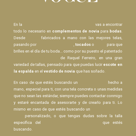
En la
Tienda de Novias de Raquel Ferreiro
vas a encontrar
todo lo necesario en
complementos de novia
para
bodas
.
Desde
Velos
fabricados a mano con las mejores telas,
pasando por
pasadores de pelo
,
tocados
o
lazos
para que
brilles en el día de tu boda... como por su puesto el patentado
Body Espalda al Aire
de Raquel Ferreiro, en una gran
variedad de tallas, pensado para que puedas lucir
escote en
la espalda
en el
vestido de novia
que has soñado.
En caso de que estés buscando un
Velo de Novia
hecho a
mano, especial para ti, con una tela concreta o unas medidas
que no sean las estándar, siempre puedes contactar conmigo
y estaré encantada de asesorarte y de crearlo para ti. Lo
mismo en caso de que estés buscando un
pasador para el
pelo
personalizado, o que tengas dudas sobre la talla
específica del
Body espalda descubierta
que estés
buscando.