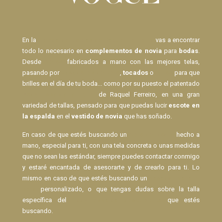
En la
Tienda de Novias de Raquel Ferreiro
vas a encontrar
todo lo necesario en
complementos de novia
para
bodas
.
Desde
Velos
fabricados a mano con las mejores telas,
pasando por
pasadores de pelo
,
tocados
o
lazos
para que
brilles en el día de tu boda... como por su puesto el patentado
Body Espalda al Aire
de Raquel Ferreiro, en una gran
variedad de tallas, pensado para que puedas lucir
escote en
la espalda
en el
vestido de novia
que has soñado.
En caso de que estés buscando un
Velo de Novia
hecho a
mano, especial para ti, con una tela concreta o unas medidas
que no sean las estándar, siempre puedes contactar conmigo
y estaré encantada de asesorarte y de crearlo para ti. Lo
mismo en caso de que estés buscando un
pasador para el
pelo
personalizado, o que tengas dudas sobre la talla
específica del
Body espalda descubierta
que estés
buscando.