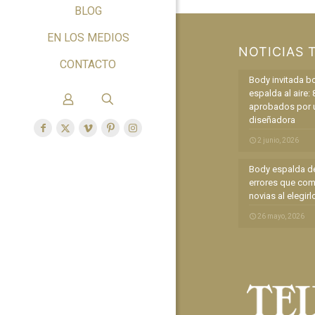
BLOG
EN LOS MEDIOS
NOTICIAS 
CONTACTO
Body invitada b
espalda al aire: 
aprobados por 
diseñadora
2 junio, 2026
Body espalda de
errores que com
novias al elegirl
26 mayo, 2026