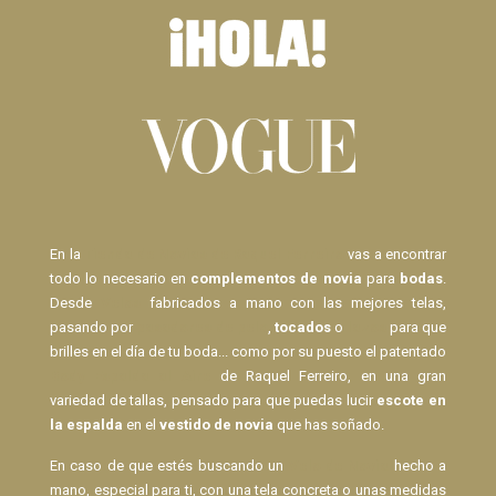
En la
Tienda de Novias de Raquel Ferreiro
vas a encontrar
todo lo necesario en
complementos de novia
para
bodas
.
Desde
Velos
fabricados a mano con las mejores telas,
pasando por
pasadores de pelo
,
tocados
o
lazos
para que
brilles en el día de tu boda... como por su puesto el patentado
Body Espalda al Aire
de Raquel Ferreiro, en una gran
variedad de tallas, pensado para que puedas lucir
escote en
la espalda
en el
vestido de novia
que has soñado.
En caso de que estés buscando un
Velo de Novia
hecho a
mano, especial para ti, con una tela concreta o unas medidas