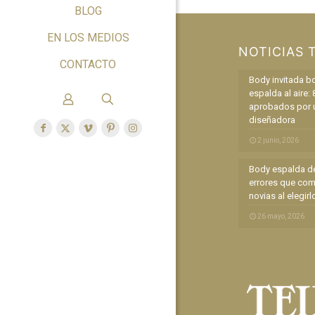
BLOG
EN LOS MEDIOS
NOTICIAS 
CONTACTO
Body invitada b
espalda al aire: 
aprobados por 
diseñadora
2 junio, 2026
Body espalda de
errores que com
novias al elegirl
26 mayo, 2026