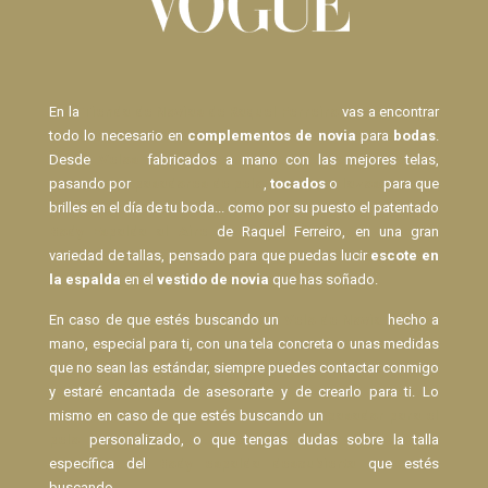
En la
Tienda de Novias de Raquel Ferreiro
vas a encontrar
todo lo necesario en
complementos de novia
para
bodas
.
Desde
Velos
fabricados a mano con las mejores telas,
pasando por
pasadores de pelo
,
tocados
o
lazos
para que
brilles en el día de tu boda... como por su puesto el patentado
Body Espalda al Aire
de Raquel Ferreiro, en una gran
variedad de tallas, pensado para que puedas lucir
escote en
la espalda
en el
vestido de novia
que has soñado.
En caso de que estés buscando un
Velo de Novia
hecho a
mano, especial para ti, con una tela concreta o unas medidas
que no sean las estándar, siempre puedes contactar conmigo
y estaré encantada de asesorarte y de crearlo para ti. Lo
mismo en caso de que estés buscando un
pasador para el
pelo
personalizado, o que tengas dudas sobre la talla
específica del
Body espalda descubierta
que estés
buscando.