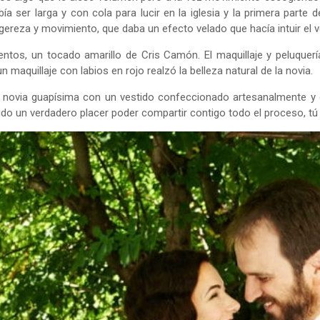
ebía ser larga y con cola para lucir en la iglesia y la primera parte
ligereza y movimiento, que daba un efecto velado que hacía intuir el 
os, un tocado amarillo de Cris Camón. El maquillaje y peluquer
n maquillaje con labios en rojo realzó la belleza natural de la novia.
a novia guapísima con un vestido confeccionado artesanalmente y 
sido un verdadero placer poder compartir contigo todo el proceso, tú 